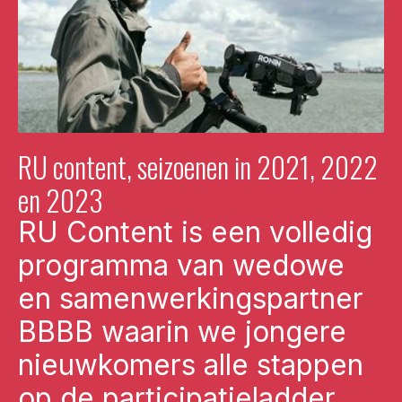
RU content, seizoenen in 2021, 2022
en 2023
RU Content is een volledig
programma van wedowe
en samenwerkingspartner
BBBB waarin we jongere
nieuwkomers alle stappen
op de participatieladder